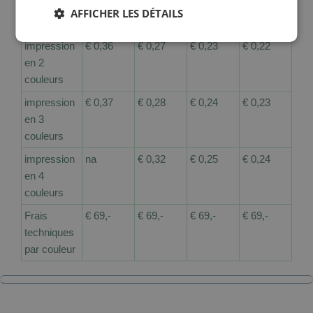
en 1
AFFICHER LES DÉTAILS
couleur
impression
€ 0,36
€ 0,27
€ 0,23
€ 0,22
en 2
couleurs
impression
€ 0,37
€ 0,28
€ 0,24
€ 0,23
en 3
couleurs
impression
na
€ 0,32
€ 0,25
€ 0,24
en 4
couleurs
Frais
€ 69,-
€ 69,-
€ 69,-
€ 69,-
techniques
par couleur